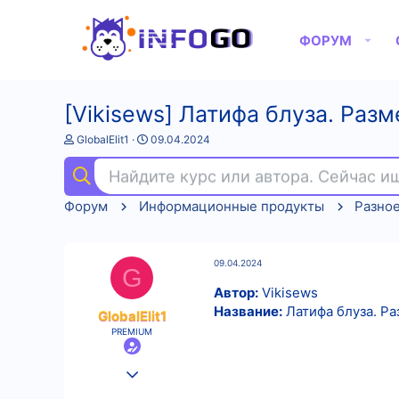
ФОРУМ
[Vikisews] Латифа блуза. Разм
А
Д
GlobalElit1
09.04.2024
в
а
т
т
Найдите курс или автора. Сейчас 
о
а
р
н
Форум
Информационные продукты
Разно
т
а
е
ч
м
а
ы
л
09.04.2024
а
G
Автор:
Vikisews
Название:
Латифа блуза. Ра
GlobalElit1
PREMIUM
25.08.2022
557