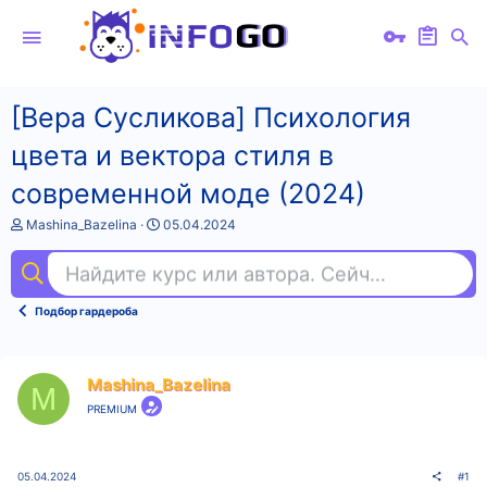
[Вера Сусликова] Психология
цвета и вектора стиля в
современной моде (2024)
А
Д
Mashina_Bazelina
05.04.2024
в
а
т
т
Найдите курс или автора. Сейчас ищут
пси
о
а
р
н
т
а
Подбор гардероба
е
ч
м
а
ы
л
а
Mashina_Bazelina
M
PREMIUM
05.04.2024
#1