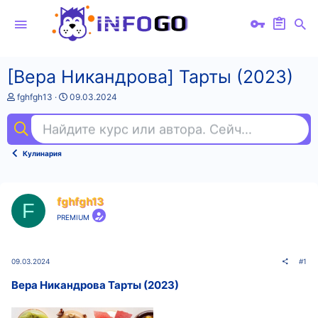
[Вера Никандрова] Тарты (2023)
А
Д
fghfgh13
09.03.2024
в
а
т
т
Найдите курс или автора. Сейчас ищут
пр
о
а
р
н
т
а
Кулинария
е
ч
м
а
ы
л
а
fghfgh13
F
PREMIUM
09.03.2024
#1
Вера Никандрова Тарты (2023)