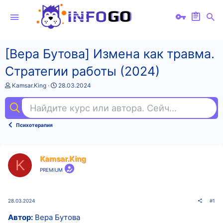
[Вера Бутова] Измена как травма.
Стратегии работы (2024)
А
Д
Kamsar.King
28.03.2024
в
а
т
т
Найдите курс или автора. Сейчас ищут
пе
о
а
р
н
т
а
Психотерапия
е
ч
м
а
ы
л
а
Kamsar.King
K
PREMIUM
28.03.2024
#1
Автор:
Вера Бутова