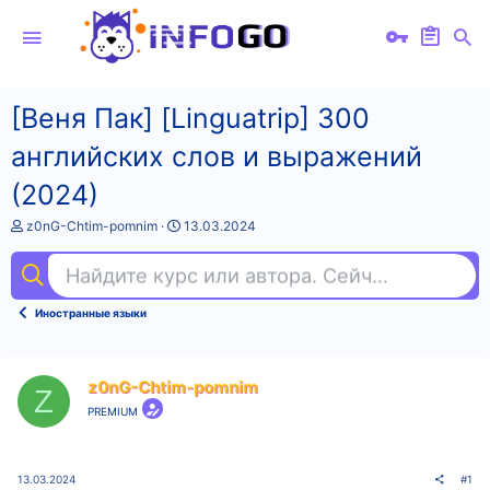
[Веня Пак] [Linguatrip] 300
английских слов и выражений
(2024)
А
Д
z0nG-Chtim-pomnim
13.03.2024
в
а
т
т
Найдите курс или автора. Сейчас ищут
fl 
о
а
р
н
т
а
Иностранные языки
е
ч
м
а
ы
л
а
z0nG-Chtim-pomnim
Z
PREMIUM
13.03.2024
#1