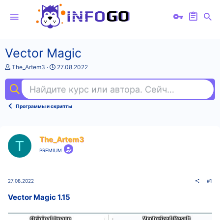
Vector Magic
А
Д
The_Artem3
27.08.2022
в
а
т
т
Найдите курс или автора. Сейчас ищут
pho
о
а
р
н
т
а
Программы и скрипты
е
ч
м
а
ы
л
а
The_Artem3
T
PREMIUM
27.08.2022
#1
Vector Magic 1.15