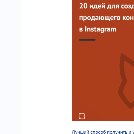
11
18
Лучший способ получить и у