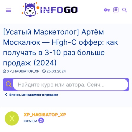
[Усатый Маркетолог] Артём
Москалюк ― High-C оффер: как
получать в 3-10 раз больше
продаж (2024)
А
Д
XP_HAGI6ATOP_XP
25.03.2024
в
а
т
т
Найдите курс или автора. Сейчас ищут
jav
о
а
р
н
т
а
Бизнес, менеджмент и продажи
е
ч
м
а
ы
л
а
XP_HAGI6ATOP_XP
X
PREMIUM