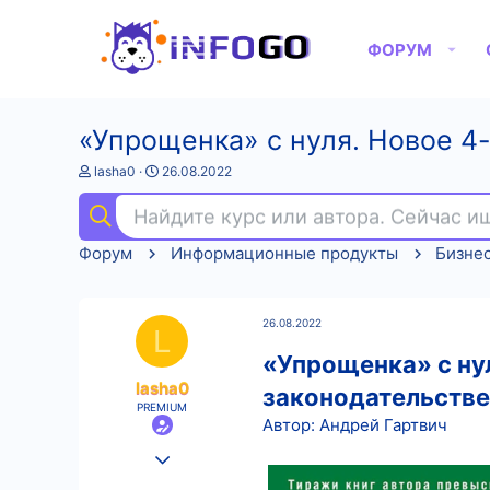
ФОРУМ
«Упрощенка» с нуля. Новое 4-
А
Д
lasha0
26.08.2022
в
а
т
т
Найдите курс или автора. Сейчас 
о
а
р
н
Форум
Информационные продукты
Бизне
т
а
е
ч
м
а
ы
л
26.08.2022
а
L
«Упрощенка» с нул
lasha0
законодательстве
PREMIUM
Автор: Андрей Гартвич
25.08.2022
505