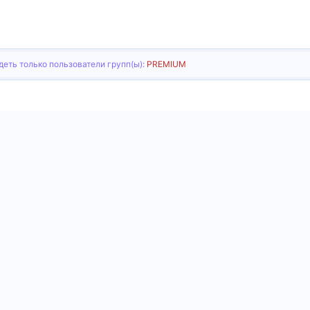
еть только пользователи групп(ы):
PREMIUM
тронная почта
Ссылка