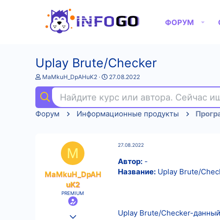
ФОРУМ
Uplay Brute/Checker
А
Д
MaMkuH_DpAHuK2
27.08.2022
в
а
т
т
Найдите курс или автора. Сейчас 
о
а
р
н
Форум
Информационные продукты
Прогр
т
а
е
ч
м
а
ы
л
27.08.2022
а
M
Автор:
-
Название:
Uplay Brute/Chec
MaMkuH_DpAH
uK2
PREMIUM
Uplay Brute/Checker-данный
25.08.2022