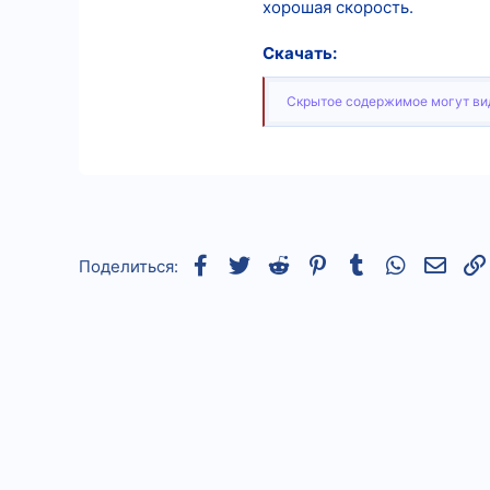
хорошая скорость.
539
Скачать:
2
18
Скрытое содержимое могут вид
Facebook
Twitter
Reddit
Pinterest
Tumblr
WhatsApp
Элек
Поделиться: