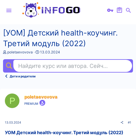
[УОМ] Детский health-коучинг.
Третий модуль (2022)
А
Д
poletaevovova
13.03.2024
в
а
т
т
Найдите курс или автора. Сейчас ищут
fl 
о
а
р
н
т
а
Дети и родители
е
ч
м
а
ы
л
а
poletaevovova
P
PREMIUM
13.03.2024
#1
УОМ Детский health-коучинг. Третий модуль (2022)