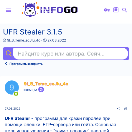
UFR Stealer 3.1.5
А
Д
9l_B_Teme_ecJlu_4o
27.08.2022
в
а
т
т
Найдите курс или автора. Сейчас ищут
ex
о
а
р
н
т
а
Программы и скрипты
е
ч
м
а
ы
л
а
9l_B_Teme_ecJlu_4o
9
PREMIUM
27.08.2022
#1
UFR Stealer
- программа для кражи паролей при
помощи флешки, FTP-сервера или гейта. Основная
цель использования - "заимствование" паролей.