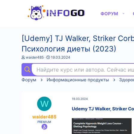
ФОРУМ
[Udemy] TJ Walker, Striker C
Психология диеты (2023)
А
Д
waider485
19.03.2024
в
а
т
т
Найдите курс или автора. Сейчас 
о
а
р
н
Форум
Информационные продукты
Здоров
т
а
е
ч
м
а
ы
л
19.03.2024
а
W
Udemy TJ Walker, Striker 
waider485
PREMIUM