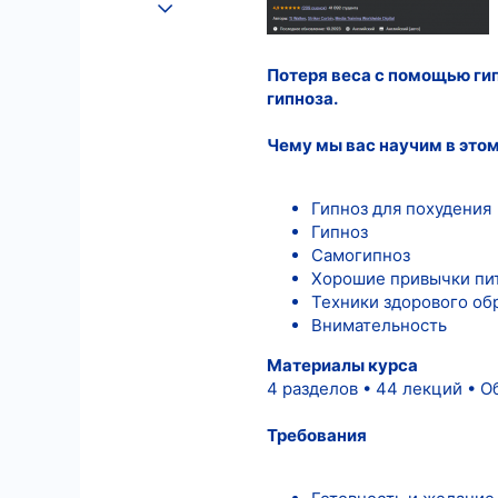
25.08.2022
559
8
Потеря веса с помощью ги
гипноза.
18
Чему мы вас научим в этом
Гипноз для похудения
Гипноз
Самогипноз
Хорошие привычки пи
Техники здорового об
Внимательность
Материалы курса
4 разделов • 44 лекций • 
Требования