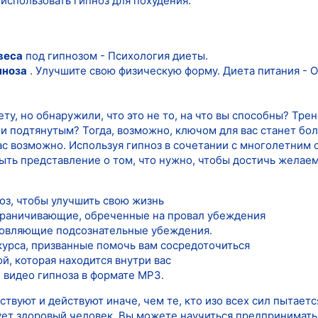
использовать гипноз для похудения.
веса
под гипнозом - Психология диеты.
пноза
. Улучшите свою физическую форму. Диета питания - 
ету, но обнаружили, что это не то, на что вы способны? Тре
и подтянутым? Тогда, возможно, ключом для вас станет бо
вас возможно. Используя гипноз в сочетании с многолетним
ыть представление о том, что нужно, чтобы достичь желаемо
оз, чтобы улучшить свою жизнь
граничивающие, обреченные на провал убеждения
новляющие подсознательные убеждения.
урса, призванные помочь вам сосредоточиться
й, которая находится внутри вас
 видео гипноза в формате MP3.
твуют и действуют иначе, чем те, кто изо всех сил пытается
вует здоровый человек. Вы можете научиться предпринимать