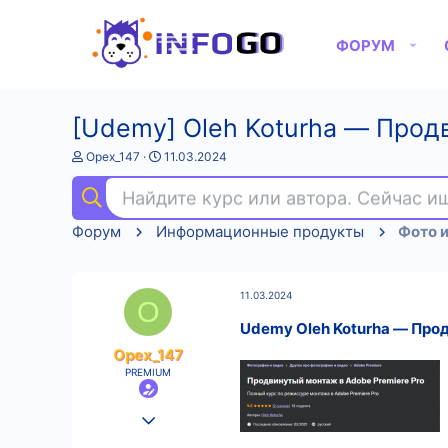
ФОРУМ
[Udemy] Oleh Koturha ― Продв
А
Д
Opex_147
11.03.2024
в
а
т
т
Найдите курс или автора. Сейчас 
о
а
р
н
Форум
Информационные продукты
Фото и
т
а
е
ч
м
а
ы
л
11.03.2024
а
O
Udemy Oleh Koturha ― Прод
Opex_147
PREMIUM
25.08.2022
529