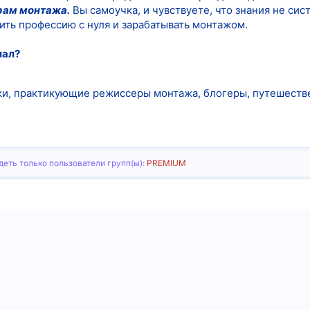
рам монтажа.
Вы самоучка, и чувствуете, что знания не си
оить профессию с нуля и зарабатывать монтажом.
иал?
ки, практикующие режиссеры монтажа, блогеры, путешеств
еть только пользователи групп(ы):
PREMIUM
тронная почта
Ссылка