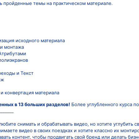
ь пройденные темы на практическом материале.
изация исходного материала
ки монтажа
 Атрибутами
полиэкранов
реходы и Текст
аж
и конвертация материала
енных в 13 больших разделов!
Более углубленного курса по
_______
 любите снимать и обрабатывать видео, но хотите углубить с
нимаете видео в своих поездках и хотите классно их монтир
давать контент, чтобы продвигать свой бренд или делать биз