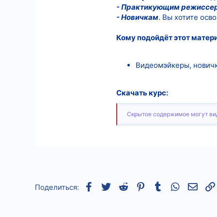
- Практикующим режиссе
- Новичкам
. Вы хотите осв
Кому подойдёт этот матер
Видеомэйкеры, нович
Скачать курс:
Скрытое содержимое могут вид
Facebook
Twitter
Reddit
Pinterest
Tumblr
WhatsApp
Элек
Поделиться: