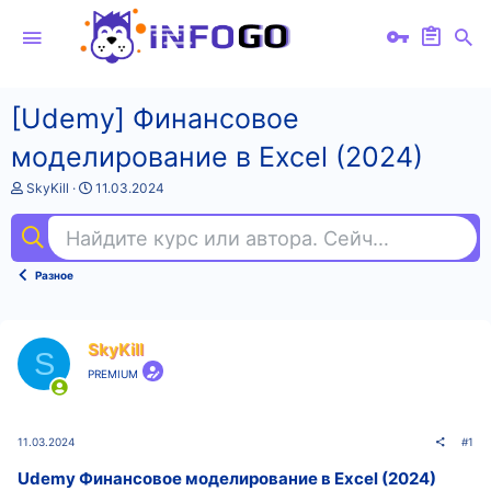
[Udemy] Финансовое
моделирование в Excel (2024)
А
Д
SkyKill
11.03.2024
в
а
т
т
Найдите курс или автора. Сейчас ищут
ios
о
а
р
н
т
а
Разное
е
ч
м
а
ы
л
а
SkyKill
S
PREMIUM
11.03.2024
#1
Udemy Финансовое моделирование в Excel (2024)