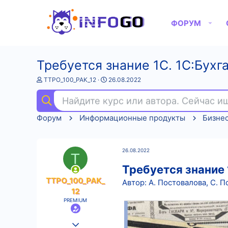
ФОРУМ
Требуется знание 1С. 1С:Бухга
А
Д
TTPO_100_PAK_12
26.08.2022
в
а
т
т
Найдите курс или автора. Сейчас 
о
а
р
н
Форум
Информационные продукты
Бизне
т
а
е
ч
м
а
ы
л
26.08.2022
а
T
Требуется знание 
TTPO_100_PAK_
Автор: А. Постовалова, С. 
12
PREMIUM
25.08.2022