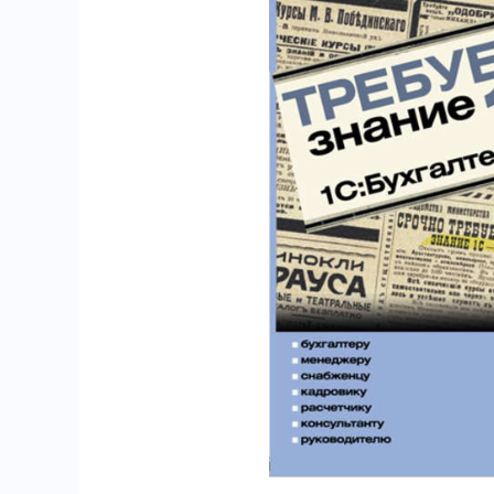
571
6
18