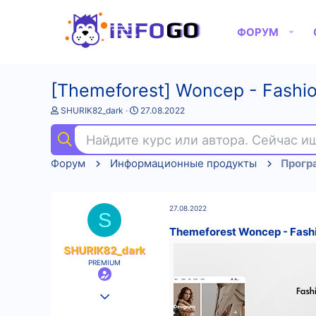
ФОРУМ
[Themeforest] Woncep - Fash
А
Д
SHURIK82_dark
27.08.2022
в
а
т
т
Найдите курс или автора. Сейчас 
о
а
р
н
Форум
Информационные продукты
Прогр
т
а
е
ч
м
а
ы
л
27.08.2022
а
S
Themeforest Woncep - Fas
SHURIK82_dark
PREMIUM
25.08.2022
589