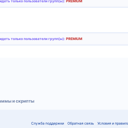
деть только пользователи групп(ы):
PREMIUM
деть только пользователи групп(ы):
PREMIUM
тронная почта
Ссылка
аммы и скрипты
Служба поддержки
Обратная связь
Условия и правил