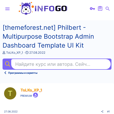
[themeforest.net] Philbert -
Multipurpose Bootstrap Admin
Dashboard Template UI Kit
А
Д
ToLKo_XP_1
27.08.2022
в
а
т
т
Найдите курс или автора. Сейчас ищут
goo
о
а
р
н
т
а
Программы и скрипты
е
ч
м
а
ы
л
а
ToLKo_XP_1
T
PREMIUM
27.08.2022
#1