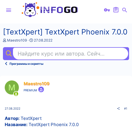
[TextXpert] TextXpert Phoenix 7.0.0
А
Д
Maestro109
27.08.2022
в
а
т
т
Найдите курс или автора. Сейчас ищут
kot
о
а
р
н
т
а
Программы и скрипты
е
ч
м
а
ы
л
а
Maestro109
M
PREMIUM
27.08.2022
#1
Автор:
TextXpert
Название:
TextXpert Phoenix 7.0.0