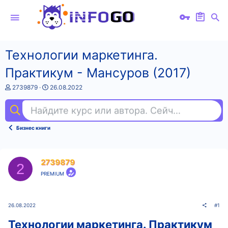
Технологии маркетинга.
Практикум - Мансуров (2017)
А
Д
2739879
26.08.2022
в
а
т
т
Найдите курс или автора. Сейчас ищут
фи
о
а
р
н
т
а
Бизнес книги
е
ч
м
а
ы
л
а
2739879
2
PREMIUM
26.08.2022
#1
Технологии маркетинга. Практикум