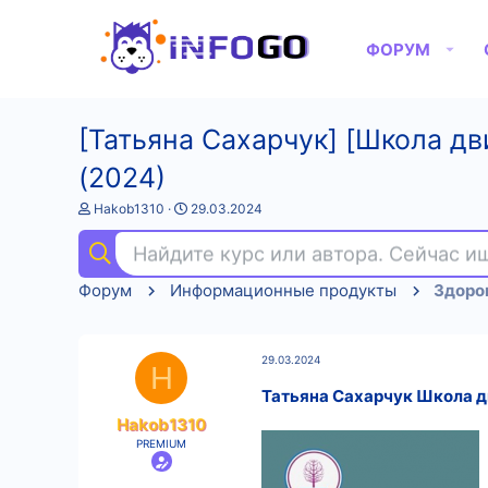
ФОРУМ
[Татьяна Сахарчук] [Школа д
(2024)
А
Д
Hakob1310
29.03.2024
в
а
т
т
Найдите курс или автора. Сейчас 
о
а
р
н
Форум
Информационные продукты
Здоров
т
а
е
ч
м
а
ы
л
29.03.2024
а
H
Татьяна Сахарчук Школа д
Hakob1310
PREMIUM