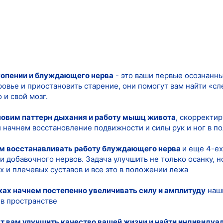
копении и блуждающего нерва
- это ваши первые осознанны
ровье и приостановить старение, они помогут вам найти «сл
 и свой мозг.
новим паттерн дыхания и работу мышц живота
, скорректи
и начнем восстановление подвижности и силы рук и ног в п
им восстанавливать работу блуждающего нерва
и еще 4-ех
и добавочного нервов. Задача улучшить не только осанку, 
 и плечевых суставов и все это в положении лежа
ках начнем постепенно увеличивать силу и амплитуду
наши
в пространстве
ят вам улучшить качество вашей жизни и найти индивидуа