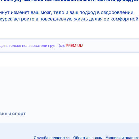
нут изменят ваш мозг, тело и ваш подход в оздоровлении.
урса встроите в повседневную жизнь делая ее комфортной 
еть только пользователи групп(ы):
PREMIUM
тронная почта
Ссылка
ье и спорт
Служба поддержки
Обратная связь
Условия и правил