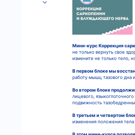
25.08.2022
558
7
18
Мини-курс Коррекция сар
не только вернуть свое здо
измените не только тело, но
В первом блоке мы восста
работу мышц тазового дна 
Во втором блоке продолж
лицевого, языкоглоточного 
подвижность тазобедренных
В третьем и четвертом бло
изменения положения тела 
В этом мини-курсе позвол