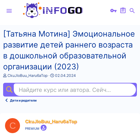
[Татьяна Мотина] Эмоциональное
развитие детей раннего возраста
в дошкольной образовательной
организации (2023)
А
Д
CkuJloBuu_Haru6aTop
02.04.2024
в
а
т
т
Найдите курс или автора. Сейчас ищут
ин
о
а
р
н
т
а
Дети и родители
е
ч
м
а
ы
л
а
CkuJloBuu_Haru6aTop
C
PREMIUM