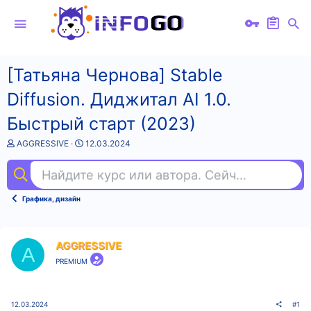
[Татьяна Чернова] Stable
Diffusion. Диджитал AI 1.0.
Быстрый старт (2023)
А
Д
AGGRESSlVE
12.03.2024
в
а
т
т
Найдите курс или автора. Сейчас ищут
исп
о
а
р
н
т
а
Графика, дизайн
е
ч
м
а
ы
л
а
AGGRESSlVE
A
PREMIUM
12.03.2024
#1