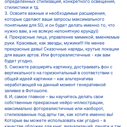
определённых стилизаций, конкретного освещения,
стилистики и тд.
3. Освоите важные и необходимые расширения,
которые сделают ваши запросы максимального
понятными для SD, и он будет делать именно то, что
нужно вам, а не всякую непонятную ерунду))
4. Прекрасные лица, управление мимикой, вменяемые
руки. Красивые, как звезды, мужики!!! Не менее
прекрасные девы! Сказочные наряды, крутые локации
для ваших артов. Или фотореалистичные - как вам
будет угодно.
5. Сможете расширять картинку, достраивать фон с
вертикального на горизонтальный в соответствии с
общей идеей картинки – как альтернатива
неработающей на данный момент генеративной
заливке в Фотошопе.
6. И, самое главное – вы научитесь делать свои
собственные прекрасные нейро-иллюстрации,
максимально фотореалистичные или наоборот,
стилизованные под арты так, как хотите именно вы!
Которые вы можете использовать как угодно - в
качестве обложек для книг, визуализаций, печати и так