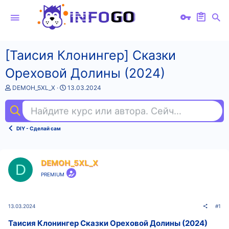
[Таисия Клонингер] Сказки
Ореховой Долины (2024)
А
Д
DEMOH_5XL_X
13.03.2024
в
а
т
т
Найдите курс или автора. Сейчас ищут
com
о
а
р
н
т
а
DIY - Сделай сам
е
ч
м
а
ы
л
а
DEMOH_5XL_X
D
PREMIUM
13.03.2024
#1
Таисия Клонингер Сказки Ореховой Долины (2024)