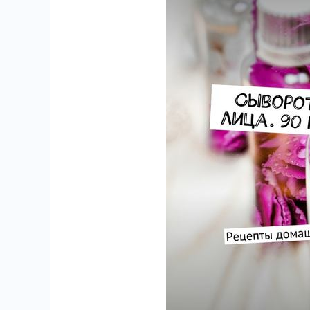
571
6
18