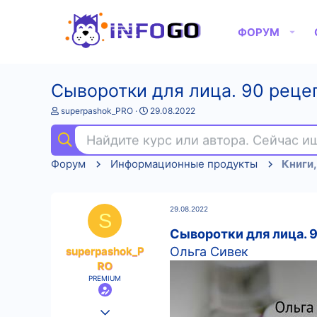
ФОРУМ
Сыворотки для лица. 90 реце
А
Д
superpashok_PRO
29.08.2022
в
а
т
т
Найдите курс или автора. Сейчас 
о
а
р
н
Форум
Информационные продукты
Книги,
т
а
е
ч
м
а
ы
л
29.08.2022
а
S
Сыворотки для лица. 
superpashok_P
Ольга Сивек
RO
PREMIUM
25.08.2022