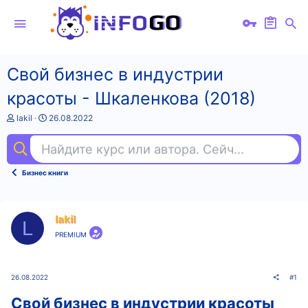
Свой бизнес в индустрии
красоты - Шкаленкова (2018)
А
Д
lakil
26.08.2022
в
а
т
т
Найдите курс или автора. Сейчас ищут
ал
о
а
р
н
т
а
Бизнес книги
е
ч
м
а
ы
л
а
lakil
L
PREMIUM
26.08.2022
#1
Свой бизнес в индустрии красоты