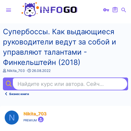
Супербоссы. Как выдающиеся
руководители ведут за собой и
управляют талантами -
Финкельштейн (2018)
А
Д
Nikita_703
26.08.2022
в
а
т
т
Найдите курс или автора. Сейчас ищут
исп
о
а
р
н
т
а
Бизнес книги
е
ч
м
а
ы
л
а
Nikita_703
N
PREMIUM