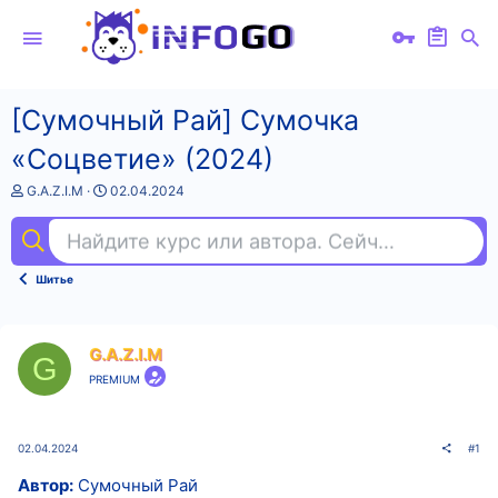
[Сумочный Рай] Сумочка
«Соцветие» (2024)
А
Д
G.A.Z.I.M
02.04.2024
в
а
т
т
Найдите курс или автора. Сейчас ищут
уп
о
а
р
н
т
а
Шитье
е
ч
м
а
ы
л
а
G.A.Z.I.M
G
PREMIUM
02.04.2024
#1
Автор:
Сумочный Рай