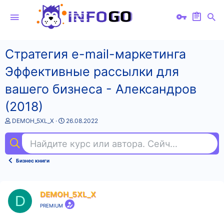
Стратегия e-mail-маркетинга
Эффективные рассылки для
вашего бизнеса - Александров
(2018)
А
Д
DEMOH_5XL_X
26.08.2022
в
а
т
т
Найдите курс или автора. Сейчас ищут
гит
о
а
р
н
т
а
Бизнес книги
е
ч
м
а
ы
л
а
DEMOH_5XL_X
D
PREMIUM