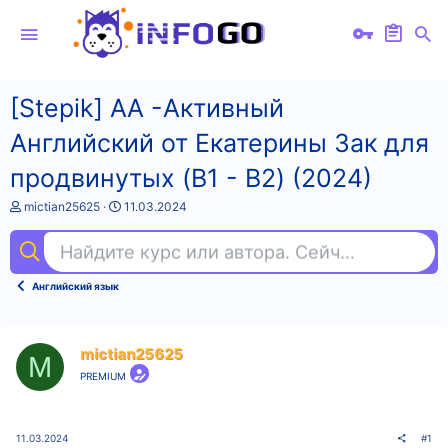
[Stepik] АА -Активный
Английский от Екатерины Зак для
продвинутых (B1 - B2) (2024)
А
Д
mictian25625
11.03.2024
в
а
т
т
Найдите курс или автора. Сейчас ищут
nod
о
а
р
н
т
а
Английский язык
е
ч
м
а
ы
л
а
mictian25625
M
PREMIUM
11.03.2024
#1