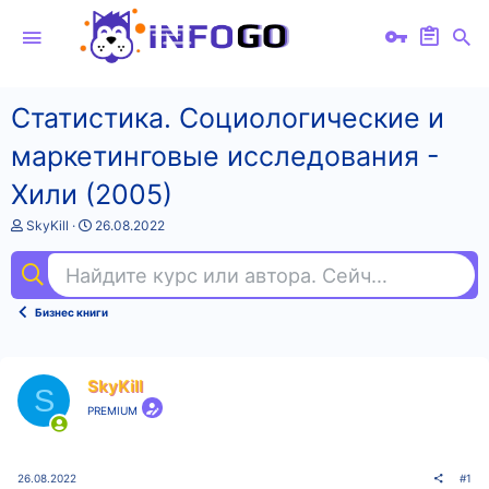
Статистика. Социологические и
маркетинговые исследования -
Хили (2005)
А
Д
SkyKill
26.08.2022
в
а
т
т
Найдите курс или автора. Сейчас ищут
лид
о
а
р
н
т
а
Бизнес книги
е
ч
м
а
ы
л
а
SkyKill
S
PREMIUM
26.08.2022
#1