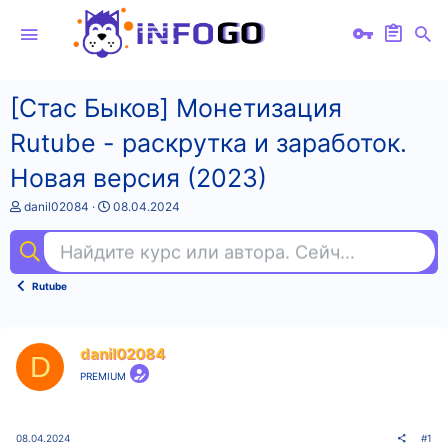
[Стас Быков] Монетизация
Rutube - раскрутка и заработок.
Новая версия (2023)
А
Д
danil02084
08.04.2024
в
а
т
т
Найдите курс или автора. Сейчас ищут
нем
о
а
р
н
т
а
Rutube
е
ч
м
а
ы
л
а
danil02084
D
PREMIUM
08.04.2024
#1