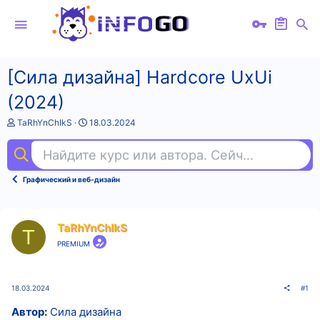
[Сила дизайна] Hardcore UxUi
(2024)
А
Д
TaRhYnChIkS
18.03.2024
в
а
т
т
Найдите курс или автора. Сейчас ищут
эк
о
а
р
н
т
а
Графический и веб-дизайн
е
ч
м
а
ы
л
а
TaRhYnChIkS
T
PREMIUM
18.03.2024
#1
Автор:
Сила дизайна