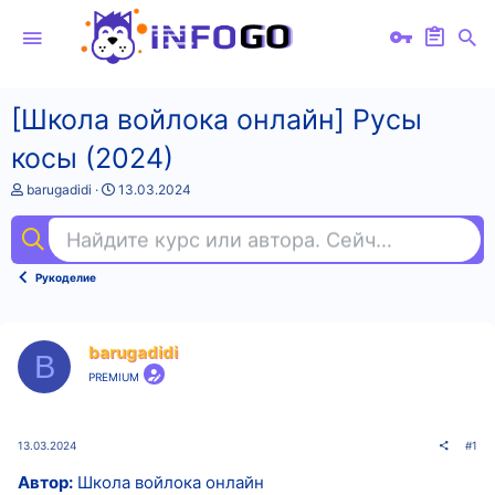
[Школа войлока онлайн] Русы
косы (2024)
А
Д
barugadidi
13.03.2024
в
а
т
т
Найдите курс или автора. Сейчас ищут
гр
о
а
р
н
т
а
Рукоделие
е
ч
м
а
ы
л
а
barugadidi
B
PREMIUM
13.03.2024
#1
Автор:
Школа войлока онлайн