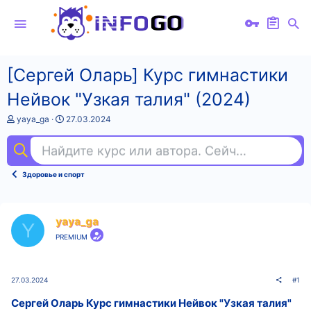
[Сергей Оларь] Курс гимнастики
Нейвок "Узкая талия" (2024)
А
Д
yaya_ga
27.03.2024
в
а
т
т
Найдите курс или автора. Сейчас ищут
фи
о
а
р
н
т
а
Здоровье и спорт
е
ч
м
а
ы
л
а
yaya_ga
Y
PREMIUM
27.03.2024
#1
Сергей Оларь Курс гимнастики Нейвок "Узкая талия"