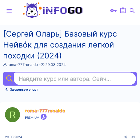
[Сергей Оларь] Базовый курс
Нейвóк для создания легкой
походки (2024)
А
Д
roma-777ronaldo
29.03.2024
в
а
т
т
Найдите курс или автора. Сейчас ищут
uni
о
а
р
н
т
а
Здоровье и спорт
е
ч
м
а
ы
л
а
roma-777ronaldo
R
PREMIUM
29.03.2024
#1