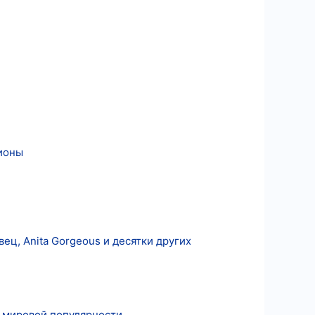
ионы
вец, Anita Gorgeous и десятки других
и мировой популярности