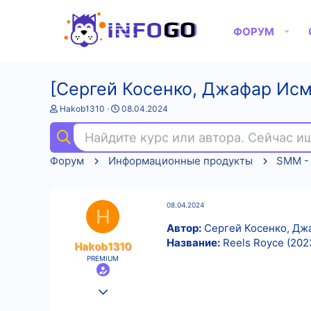
ФОРУМ
[Сергей Косенко, Джафар Исм
А
Д
Hakob1310
08.04.2024
в
а
т
т
Найдите курс или автора. Сейчас 
о
а
р
н
Форум
Информационные продукты
SMM - 
т
а
е
ч
м
а
ы
л
08.04.2024
а
H
Автор:
Сергей Косенко, Дж
Название:
Reels Royce (202
Hakob1310
PREMIUM
25.08.2022
558