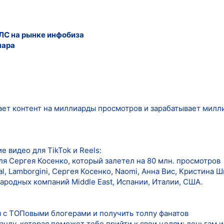
ЛС на рынке инфобиза
нара
ет контент на миллиарды просмотров и зарабатывает милл
е видео для TikTok и Reels:
ля Сергея Косенко, который залетел на 80 млн. просмотров
al, Lamborgini, Сергея Косенко, Naomi, Анна Вис, Кристина Ш
ародных компаний Middle East, Испании, Италии, США.
 с ТОПовыми блогерами и получить толпу фанатов
нду, которая поможет тебе прийти к свои целям: деньгам 