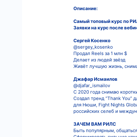
Описание:
7
18
Самый топовый курс по РИ
Заявки на курс после веби
Сергей Косенко
@sergey_kosenko
Продал Reels за 1 млн $
Делает из людей звёзд
Живёт лучшую жизнь, снима
Джафар Исмаилов
@djafar_ismailov
С 2020 года снимаю коротки
Создал тренд “Thank You” д
для Нюши, Fight Nights Glob
российских селеб и междун
ЗАЧЕМ ВАМ РИЛС
Быть популярным, общаться
Сформировать сильную кома