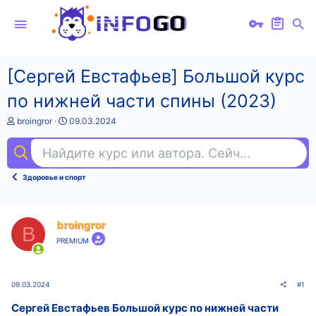
[Сергей Евстафьев] Большой курс
по нижней части спины (2023)
А
Д
broingror
09.03.2024
в
а
т
т
Найдите курс или автора. Сейчас ищут
ill
о
а
р
н
т
а
Здоровье и спорт
е
ч
м
а
ы
л
а
broingror
B
PREMIUM
09.03.2024
#1
Сергей Евстафьев Большой курс по нижней части