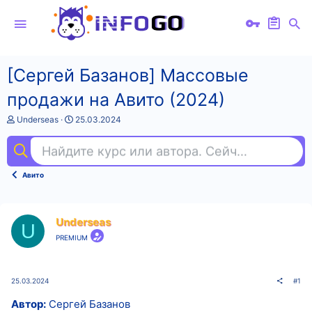
[Сергей Базанов] Массовые
продажи на Авито (2024)
А
Д
Underseas
25.03.2024
в
а
т
т
Найдите курс или автора. Сейчас ищут
кр
о
а
р
н
т
а
Авито
е
ч
м
а
ы
л
а
Underseas
U
PREMIUM
25.03.2024
#1
Автор:
Сергей Базанов