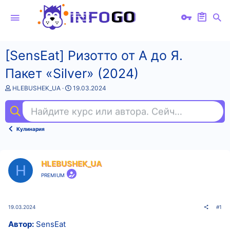
[SensЕat] Ризотто от А до Я.
Пакет «Silver» (2024)
А
Д
HLEBUSHEK_UA
19.03.2024
в
а
т
т
Найдите курс или автора. Сейчас ищут
нем
о
а
р
н
т
а
Кулинария
е
ч
м
а
ы
л
а
HLEBUSHEK_UA
H
PREMIUM
19.03.2024
#1
Автор:
SensЕat