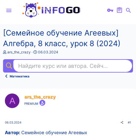
[Семейное обучение Агеевых]
Алгебра, 8 класс, урок 8 (2024)
А
Д
ars_the_crazy
06.03.2024
в
а
т
т
Найдите курс или автора. Сейчас ищут
уп
о
а
р
н
т
а
Математика
е
ч
м
а
ы
л
а
ars_the_crazy
A
PREMIUM
06.03.2024
#1
Автор:
Семейное обучение Агеевых