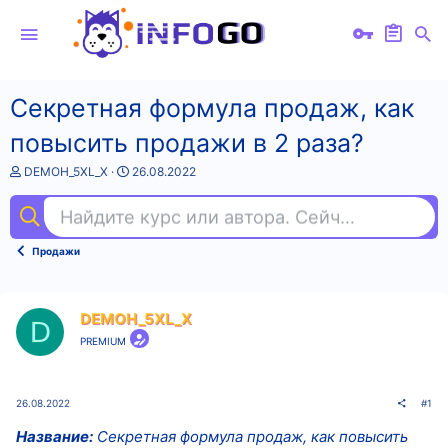
Секретная формула продаж, как
повысить продажи в 2 раза?
А
Д
DEMOH_5XL_X
26.08.2022
в
а
т
т
Найдите курс или автора. Сейчас ищут
ba
о
а
р
н
т
а
Продажи
е
ч
м
а
ы
л
а
DEMOH_5XL_X
D
PREMIUM
26.08.2022
#1
Название:
Секретная формула продаж, как повысить