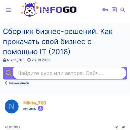
Сборник бизнес-решений. Как
прокачать свой бизнес с
помощью IT (2018)
А
Д
Nikita_703
26.08.2022
в
а
т
т
Найдите курс или автора. Сейчас ищут
фи
о
а
р
н
т
а
Бизнес книги
е
ч
м
а
ы
л
а
Nikita_703
N
PREMIUM
26.08.2022
#1