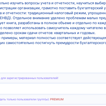
ельно изучить вопросы учета и отчетности, научиться выб
гистрации организации, грамотно поставить бухгалтерский 
а и отчетности: традиционный налоговый режим, упрощенн
(ЕНВД). Отдельное внимание уделено проблемам малых пре
ет книга, разработаны в полном объеме и отдельно по каж
это позволяет использовать самоучитель каждому читателю 
делено срокам сдачи отчетов: квартальных и годовых.
 примеры, материал полностью соответствует действующем
х самостоятельно постигнуть премудрости бухгалтерского 
 для зарегистрированных пользователей!
еть только пользователи групп(ы):
PREMIUM