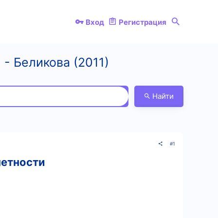
Вход
Регистрация
- Беликова (2011)
Найти
#1
четности