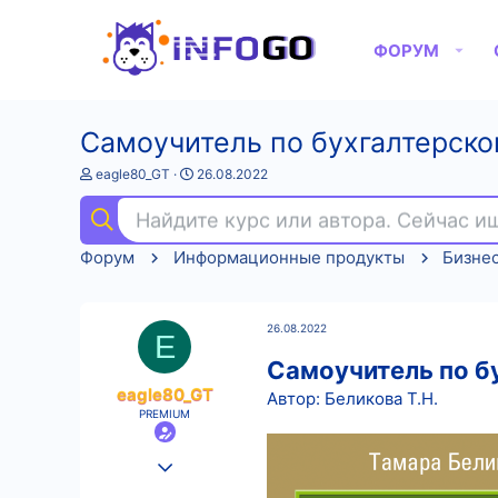
ФОРУМ
Самоучитель по бухгалтерском
А
Д
eagle80_GT
26.08.2022
в
а
т
т
Найдите курс или автора. Сейчас 
о
а
р
н
Форум
Информационные продукты
Бизне
т
а
е
ч
м
а
ы
л
26.08.2022
а
E
Самоучитель по б
eagle80_GT
Автор: Беликова Т.Н.
PREMIUM
25.08.2022
554