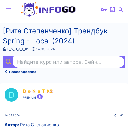
[Рита Степанченко] Трендбук
Spring - Local (2024)
А
Д
D_o_N_a_T_X2
14.03.2024
в
а
т
т
Найдите курс или автора. Сейчас ищут
sql
о
а
р
н
т
а
Подбор гардероба
е
ч
м
а
ы
л
а
D_o_N_a_T_X2
D
PREMIUM
14.03.2024
#1
Автор:
Рита Степанченко