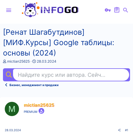
[Ренат Шагабутдинов]
[МИФ.Курсы] Google таблицы:
основы (2024)
А
Д
mictian25625
28.03.2024
в
а
т
т
Найдите курс или автора. Сейчас ищут
big
о
а
р
н
т
а
Бизнес, менеджмент и продажи
е
ч
м
а
ы
л
а
mictian25625
M
PREMIUM
28.03.2024
#1