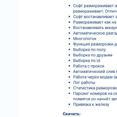
Софт размораживает ак
12
размораживает. Отлич
18
Софт востанавливает а
Размораживает как на 
Востанавливать аккау
Автоматическое разгад
Многопоток
Функция разморозки дв
Выборка по полу
Выборка по друзьям
Выборка по id
Работа с прокси
Автоматический слив г
Работа через модем (
Лог работы
Статистика разморозк
Парсинг номеров на се
появятся он начнёт а
Привязка к железу
Скачать: