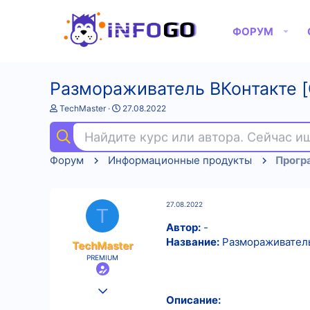
ФОРУМ
Размораживатель ВКонтакте [
А
Д
TechMaster
27.08.2022
в
а
т
т
Найдите курс или автора. Сейчас 
о
а
р
н
Форум
Информационные продукты
Прогр
т
а
е
ч
м
а
ы
л
27.08.2022
а
T
Автор:
-
Название:
Размораживатель
TechMaster
PREMIUM
25.08.2022
Описание:
552