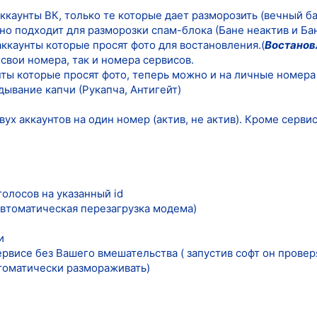
каунты ВК, только те которые дает разморозить (вечный ба
но подходит для разморозки спам-блока (Бане неактив и Ба
ккаунты которые просят фото для востановления.(
Востанов
свои номера, так и номера сервисов.
нты которые просят фото, теперь можно и на личные номера
ывание капчи (Рукапча, Антигейт)
ух аккаунтов на один номер (актив, не актив). Кроме серви
олосов на указанный id
автоматическая перезагрузка модема)
и
рвисе без Вашего вмешательства ( запустив софт он провер
втоматически размораживать)