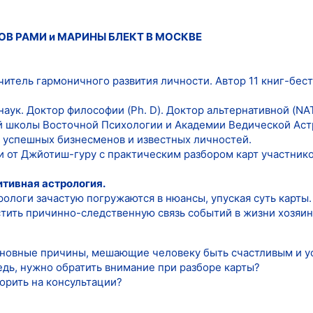
ОВ РАМИ и МАРИНЫ БЛЕКТ В МОСКВЕ
Учитель гармоничного развития личности. Автор 11 книг-бе
наук. Доктор философии (Ph. D). Доктор альтернативной (N
 школы Восточной Психологии и Академии Ведической Аст
 успешных бизнесменов и известных личностей.
и от Джйотиш-гуру с практическим разбором карт участнико
итивная астрология.
ологи зачастую погружаются в нюансы, упуская суть карты.
тить причинно-следственную связь событий в жизни хозяина
основные причины, мешающие человеку быть счастливым и 
едь, нужно обратить внимание при разборе карты?
орить на консультации?