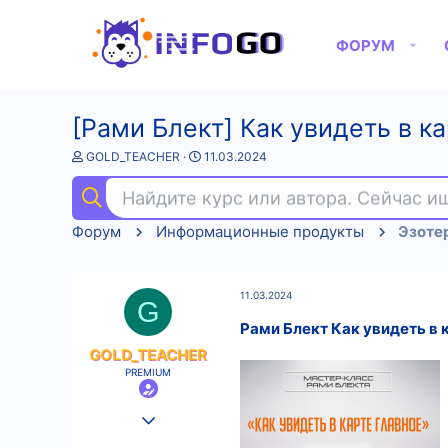
ФОРУМ
[Рами Блект] Как увидеть в ка
А
Д
GOLD_TEACHER
11.03.2024
в
а
т
т
Найдите курс или автора. Сейчас 
о
а
р
н
Форум
Информационные продукты
Эзоте
т
а
е
ч
м
а
ы
л
11.03.2024
а
G
Рами Блект Как увидеть в к
GOLD_TEACHER
PREMIUM
25.08.2022
558