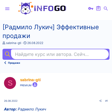
[Радмило Лукич] Эффективные
продажи
А
Д
sabrina-gti
26.08.2022
в
а
т
т
Найдите курс или автора. Сейчас ищут
dee
о
а
р
н
т
а
Продажи
е
ч
м
а
ы
л
а
sabrina-gti
S
PREMIUM
26.08.2022
#1
Автор:
Радмило Лукич