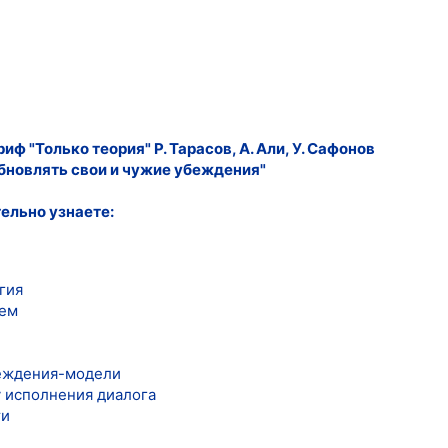
ф "Только теория" Р. Тарасов, А. Али, У. Сафонов
бновлять свои и чужие убеждения"
ельно узнаете:
гия
аем
беждения-модели
у исполнения диалога
ти