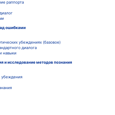
ние раппорта
 диалог
ми
 над ошибками
этических убеждениях (базовое)
андартного диалога
и навыки
ия и исследование методов познания
о убеждения
знания