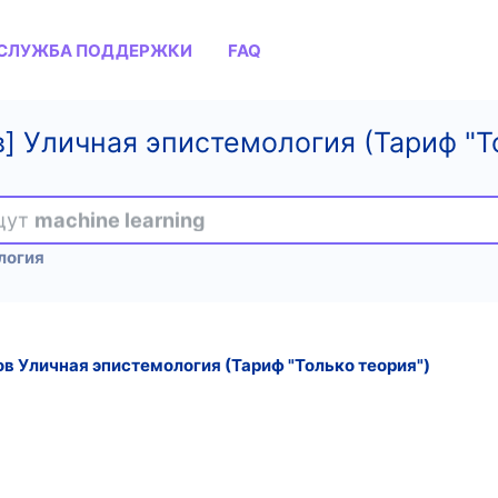
СЛУЖБА ПОДДЕРЖКИ
FAQ
ов] Уличная эпистемология (Тариф "Т
ищут
machine learning
логия
онов Уличная эпистемология (Тариф "Только теория")