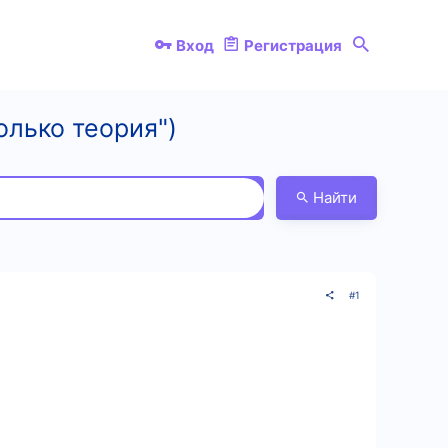
Вход
Регистрация
олько теория")
Найти
#1