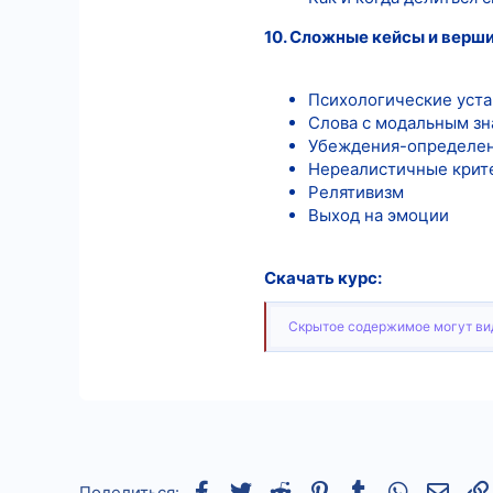
10. Сложные кейсы и верш
Психологические уста
Слова с модальным з
Убеждения-определе
Нереалистичные крит
Релятивизм
Выход на эмоции
Скачать курс:
Скрытое содержимое могут вид
Facebook
Twitter
Reddit
Pinterest
Tumblr
WhatsApp
Элек
Поделиться: