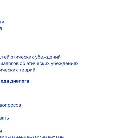
ти
я
стей этических убеждений
диалогов об этических убеждениях
ических теорий
хода диалога
вопросов
вать
ы
 своим мнением/аргументами