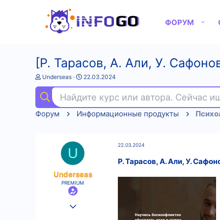
ФОРУМ
[Р. Тарасов, А. Али, У. Сафон
А
Д
Underseas
22.03.2024
в
а
т
т
Найдите курс или автора. Сейчас 
о
а
р
н
Форум
Информационные продукты
Психо
т
а
е
ч
м
а
ы
л
22.03.2024
а
U
Р. Тарасов, А. Али, У. Саф
Underseas
PREMIUM
25.08.2022
560