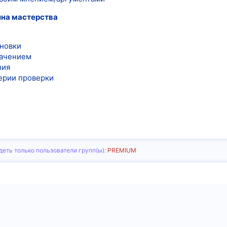
ина мастерства
новки
начением
ния
ерии проверки
еть только пользователи групп(ы):
PREMIUM
тронная почта
Ссылка