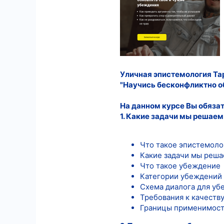
3
18
Уличная эпистемология Тари
"Научись бесконфликтно о
На данном курсе Вы обязат
1. Какие задачи мы решаем
Что такое эпистемоло
Какие задачи мы реш
Что такое убеждение
Категории убеждений
Схема диалога для у
Требования к качеств
Границы применимос