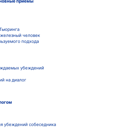
основные приемы
 Тьюринга
 железный человек
льзуемого подхода
уждаемых убеждений
й на диалог
алогом
ия убеждений собеседника